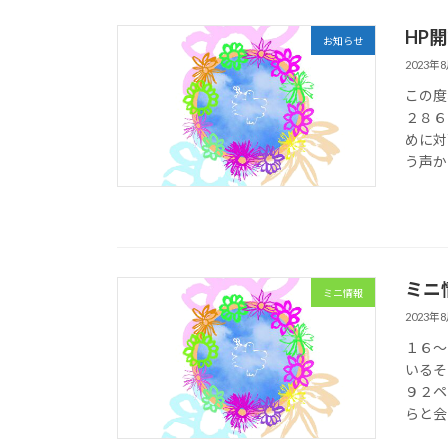
HP
お知らせ
2023年
この度
２８６
めに対
う声か
ミニ
ミニ情報
2023年
１６～
いるそ
９２ペ
らと会