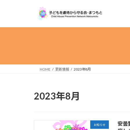
コ
ナ
ン
ビ
テ
ゲ
ン
ー
ツ
シ
へ
ョ
ス
ン
キ
に
ッ
移
プ
動
HOME
更新情報
2023年8月
2023年8月
安曇
お知らせ