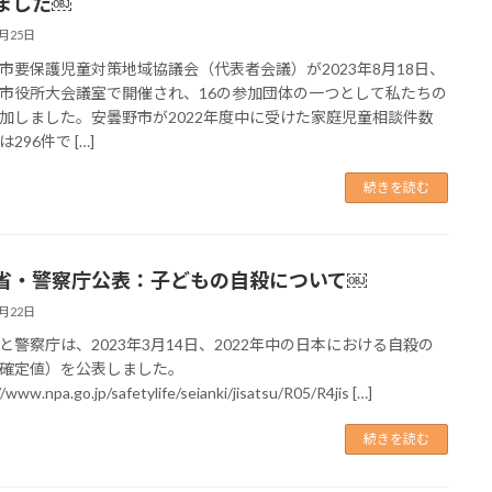
ました￼
8月25日
市要保護児童対策地域協議会（代表者会議）が2023年8月18日、
市役所大会議室で開催され、16の参加団体の一つとして私たちの
加しました。安曇野市が2022年度中に受けた家庭児童相談件数
296件で […]
続きを読む
省・警察庁公表：子どもの自殺について￼
8月22日
と警察庁は、2023年3月14日、2022年中の日本における自殺の
確定値）を公表しました。
/www.npa.go.jp/safetylife/seianki/jisatsu/R05/R4jis […]
続きを読む