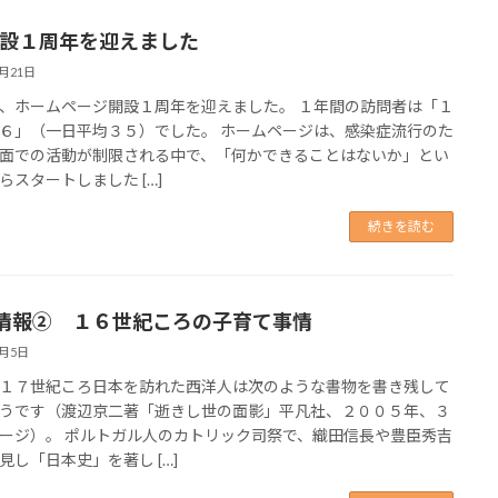
開設１周年を迎えました
8月21日
、ホームページ開設１周年を迎えました。 １年間の訪問者は「１
６」（一日平均３５）でした。 ホームページは、感染症流行のた
面での活動が制限される中で、「何かできることはないか」とい
らスタートしました […]
続きを読む
情報② １６世紀ころの子育て事情
8月5日
１７世紀ころ日本を訪れた西洋人は次のような書物を書き残して
うです（渡辺京二著「逝きし世の面影」平凡社、２００５年、３
ージ）。 ポルトガル人のカトリック司祭で、織田信長や豊臣秀吉
見し「日本史」を著し […]