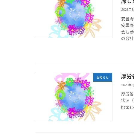
席し
2023年
安曇野
安曇野
会も参
の合計は
厚労
お知らせ
2023年
厚労省
状況（
https:/