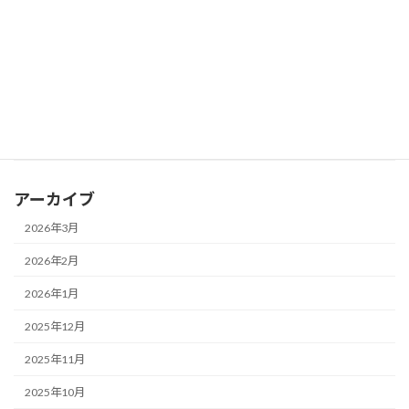
齢制限だけでは子どもを守れない」声明発する
2026年2月8日
ミニ情報
学習塾：「教育費が増えた」と答えた保護者は約6割
2026年2月8日
ミニ情報
東京都：立体シールの大流行の裏で、シールの誤飲が最多
アーカイブ
2026年3月
2026年2月
2026年1月
2025年12月
2025年11月
2025年10月