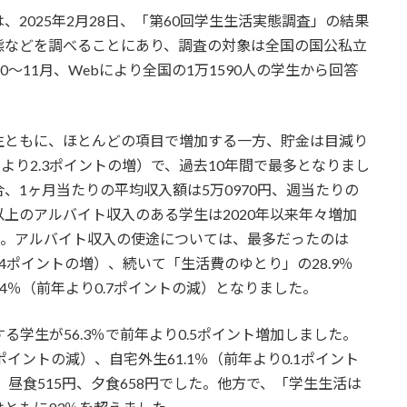
2025年2月28日、「第60回学生生活実態調査」の結果
態などを調べることにあり、調査の対象は全国の国公私立
0～11月、Webにより全国の1万1590人の学生から回答
生ともに、ほとんどの項目で増加する一方、貯金は目減り
年より2.3ポイントの増）で、過去10年間で最多となりまし
、1ヶ月当たりの平均収入額は5万0970円、週当たりの
円以上のアルバイト収入のある学生は2020年以来年々増加
でした。アルバイト収入の使途については、最多だったのは
.4ポイントの増）、続いて「生活費のゆとり」の28.9％
.4％（前年より0.7ポイントの減）となりました。
る学生が56.3％で前年より0.5ポイント増加しました。
ポイントの減）、自宅外生61.1％（前年より0.1ポイント
、昼食515円、夕食658円でした。他方で、「学生生活は