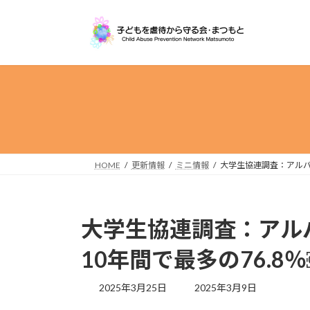
コ
ナ
ン
ビ
テ
ゲ
ン
ー
ツ
シ
へ
ョ
ス
ン
キ
に
ッ
移
プ
動
HOME
更新情報
ミニ情報
大学生協連調査：アルバ
大学生協連調査：アル
10年間で最多の76.8
最
2025年3月25日
2025年3月9日
終