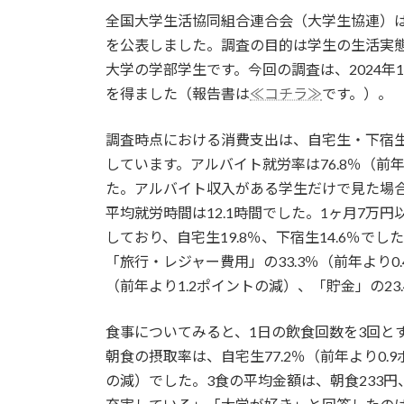
更
全国大学生活協同組合連合会（大学生協連）は、
新
日
を公表しました。調査の目的は学生の生活実
時
大学の学部学生です。今回の調査は、2024年1
:
を得ました（報告書は
≪コチラ≫
です。）。
調査時点における消費支出は、自宅生・下宿
しています。アルバイト就労率は76.8％（前
た。アルバイト収入がある学生だけで見た場合
平均就労時間は12.1時間でした。1ヶ月7万
しており、自宅生19.8％、下宿生14.6％
「旅行・レジャー費用」の33.3％（前年より0
（前年より1.2ポイントの減）、「貯金」の23
食事についてみると、1日の飲食回数を3回とす
朝食の摂取率は、自宅生77.2％（前年より0.9
の減）でした。3食の平均金額は、朝食233円