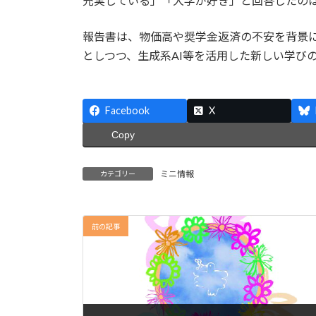
充実している」「大学が好き」と回答したのは
報告書は、物価高や奨学金返済の不安を背景
としつつ、生成系AI等を活用した新しい学び
Facebook
X
Copy
ミニ情報
カテゴリー
前の記事