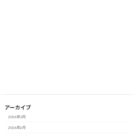
2026年2月8日
ミニ情報
こども家庭庁：子どもの誤嚥事故防止。節分の豆まきは個包装さ
れたものを使用し、後片付けを怠らない
2026年2月8日
ミニ情報
フランス：15歳未満のSNS禁止へ、世界で2番目。ユニセフは「年
齢制限だけでは子どもを守れない」声明発する
2026年2月8日
ミニ情報
学習塾：「教育費が増えた」と答えた保護者は約6割
2026年2月8日
ミニ情報
東京都：立体シールの大流行の裏で、シールの誤飲が最多
アーカイブ
2026年3月
2026年2月