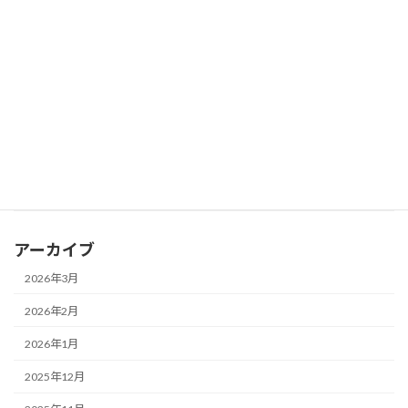
2026年2月8日
ミニ情報
フランス：15歳未満のSNS禁止へ、世界で2番目。ユニセフは「年
齢制限だけでは子どもを守れない」声明発する
2026年2月8日
ミニ情報
学習塾：「教育費が増えた」と答えた保護者は約6割
2026年2月8日
ミニ情報
東京都：立体シールの大流行の裏で、シールの誤飲が最多
アーカイブ
2026年3月
2026年2月
2026年1月
2025年12月