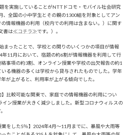
題を実施していることがNTTドコモ・モバイル社会研究
1月、全国の小中学生とその親の1300組を対象としてアン
での情報機器の利用（校内での利用は含まない。）に関す
文書は
≪コチラ≫
です。）。
が始まったことで、学校との関りのいくつかの項目が情報
4年11月において、宿題の約6割が情報機器を利用して行
絡事項の約3割、オンライン授業や学校の出欠報告の約1
ている機器の多くは学校から貸与されたものでした。学年
学年が上がると、利用率が上がる傾向でした。
向】比較可能な関東で、家庭での情報機器の利用につい
ンライン授業が大きく減少しました。新型コロナウィルスの
す。
をした5％】2024年4月～11月までに、暴風や大雨等
ったことがある325人を対象にして、暴風や大雨等の気