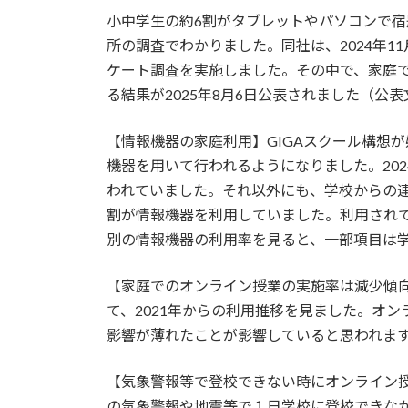
更
小中学生の約6割がタブレットやパソコンで宿
新
日
所の調査でわかりました。同社は、2024年1
時
ケート調査を実施しました。その中で、家庭
:
る結果が2025年8月6日公表されました（公表
【情報機器の家庭利用】GIGAスクール構想
機器を用いて行われるようになりました。202
われていました。それ以外にも、学校からの連
割が情報機器を利用していました。利用され
別の情報機器の利用率を見ると、一部項目は
【家庭でのオンライン授業の実施率は減少傾
て、2021年からの利用推移を見ました。オ
影響が薄れたことが影響していると思われま
【気象警報等で登校できない時にオンライン授業
の気象警報や地震等で１日学校に登校できなか