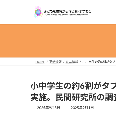
コ
ナ
ン
ビ
テ
ゲ
ン
ー
ツ
シ
へ
ョ
ス
ン
キ
に
ッ
移
プ
動
HOME
更新情報
ミニ情報
小中学生の約6割がタ
小中学生の約6割がタ
実施。民間研究所の調
最
2025年9月3日
2025年9月1日
終