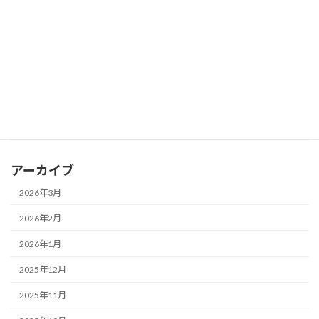
フランス：15歳未満のSNS禁止へ、世界で2番目。ユニセフは「年
齢制限だけでは子どもを守れない」声明発する
2026年2月8日
ミニ情報
学習塾：「教育費が増えた」と答えた保護者は約6割
2026年2月8日
ミニ情報
東京都：立体シールの大流行の裏で、シールの誤飲が最多
アーカイブ
2026年3月
2026年2月
2026年1月
2025年12月
2025年11月